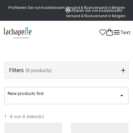
Profitieren Sie von kostenlosem Versand & Rückversand in Belgien
Profitieren Sie von kostenlosem
Versand & Rückversand in Belgien
Startseite
>
Damen
>
Schuhe
>
Halbschaftstiefel
Text
Halbschaftstiefel
(6 products)
Filters
(6 products)
New products first

1 - 6 von 6 Artikel(n)