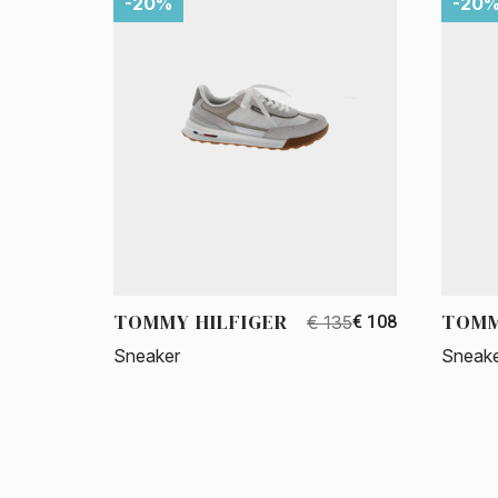
-20%
-20
TOMMY HILFIGER
TOMM
€ 135
€ 108
Sneaker
Sneak