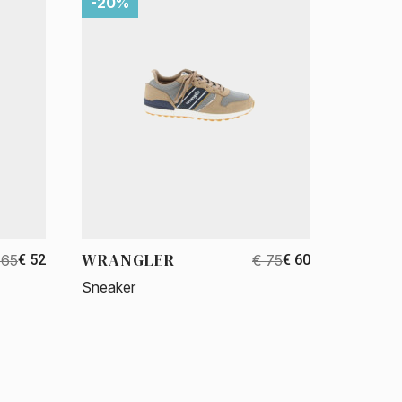
-20%
WRANGLER
 65
€ 52
€ 75
€ 60
Sneaker