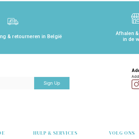
Afhalen 
ng & retourneren in België
in de w
Add
Add
Sign Up
DE
HULP & SERVICES
VOLG ONS