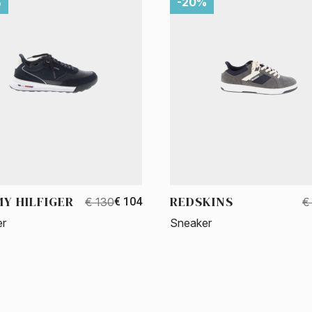
%
-20%
Y HILFIGER
REDSKINS
€ 130
€ 104
€
er
Sneaker