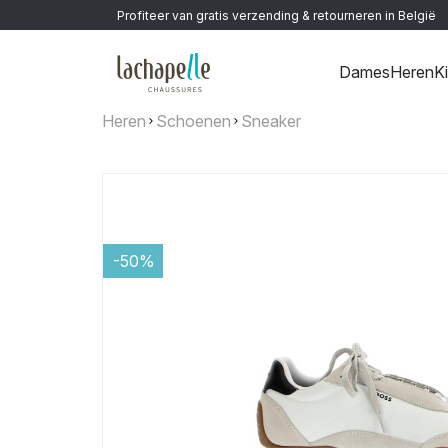
Profiteer van gratis verzending & retourneren in België
Dames
Heren
K
Heren
Schoenen
Sneaker
-50%