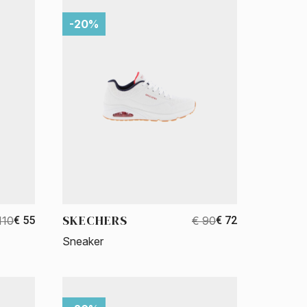
-20%
SKECHERS
110
€ 55
€ 90
€ 72
Sneaker