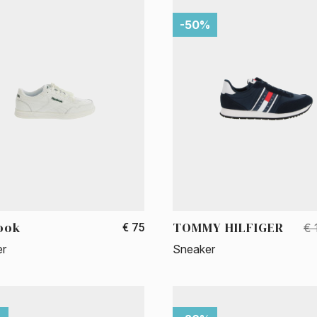
-50%
ook
TOMMY HILFIGER
€ 75
€ 
er
Sneaker