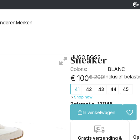
Pro
ver
ret
inderen
Merken
Sneaker
HUGO BOSS
Coloris:
BLANC
Inclusief belasti
€ 100
€ 200
41
42
43
44
45
Shop now
131148
Referentie
In winkelwagen
Op
Gratis verzending &