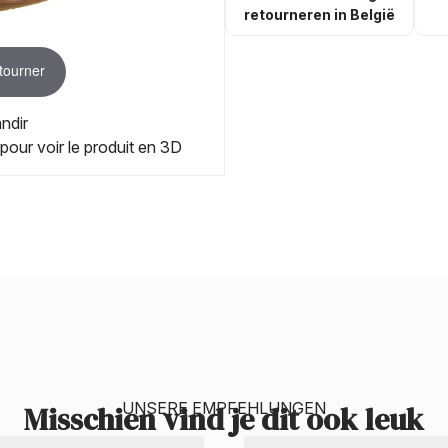
retourneren in België
 tourner
ndir
 pour voir le produit en 3D
UNSERE EMPFEHLUNGEN
Misschien vind je dit ook leuk