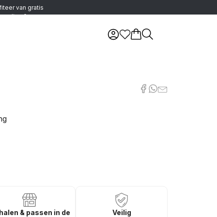
fiteer van gratis
zending &
ourneren in België
ng
halen & passen in de
Veilig