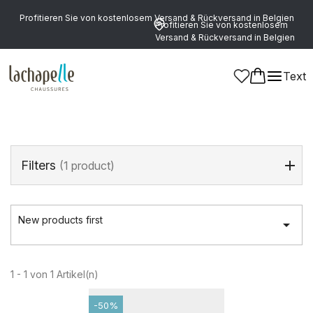
Profitieren Sie von kostenlosem Versand & Rückversand in Belgien
Profitieren Sie von kostenlosem
Versand & Rückversand in Belgien
Startseite
>
Jungen
>
Schuhe
>
Riemchen
Text
Riemchen
(1 product)
Filters
(1 product)
New products first

1 - 1 von 1 Artikel(n)
-50%