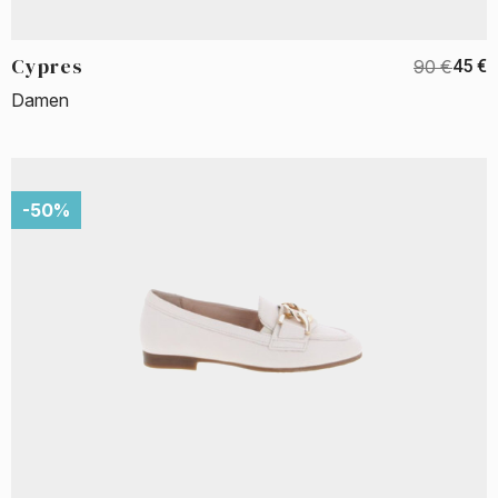
Cypres
90 €
45 €
Damen
-50%