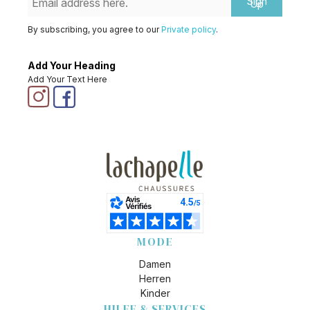
Sign
Up
By subscribing, you agree to our
Private policy
.
Add Your Heading
Add Your Text Here
MODE
Damen
Herren
Kinder
HILFE & SERVICES