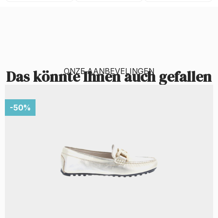
ONZE AANBEVELINGEN
Das könnte Ihnen auch gefallen
-50%