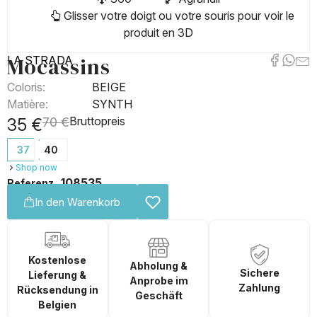
Glisser votre doigt ou votre souris pour voir le
produit en 3D
Mocassins
LA STRADA
Coloris:
BEIGE
Matière:
SYNTH
Bruttopreis
35 €
70 €
37
40
Shop now
108535
Referenz
In den Warenkorb
Kostenlose
Abholung &
Sichere
Lieferung &
Anprobe im
Zahlung
Rücksendung in
Geschäft
Belgien