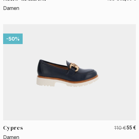
Damen
-50%
Cypres
110 €
55 €
Damen