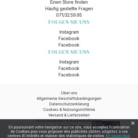
Einen Store finden
Häufig gestellte Fragen
071/32.59.95
FOLGEN SIE UNS
Instagram
Facebook
Facebook
FOLGEN SIE UNS
Instagram
Facebook
Facebook
Über uns
Allgemeine Geschäftsbedingungen
Datenschutzerklärung
Cookies & Nutzungsrichtlinie
Versand & Lieferzeiten
Rücksendungen & Rückerstattungen
Sichere Zahlung
En poursuivant votre navigation sur ce site, vous acceptez l\'utilisation
de Cookies pour vous proposer des publicités ciblées adaptées à vos
centres d\'intérêts et réaliser des statistiques de visites.
En savoir plus.