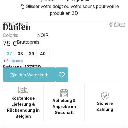
Glisser votre doigt ou votre souris pour voir le
produit en 3D
Damen
TENDANCE
Coloris:
NOIR
Bruttopreis
75 €
37
38
39
40
Shop now
127539
Referenz
In den Warenkorb
Kostenlose
Abholung &
Sichere
Lieferung &
Anprobe im
Zahlung
Rücksendung in
Geschäft
Belgien