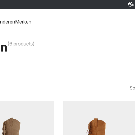
Pro
ver
ret
inderen
Merken
en
(6 products)
So