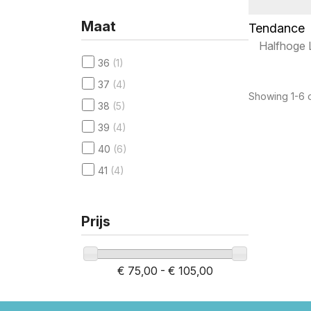
Maat
Tendance
Halfhoge 
36
(1)
37
(4)
Showing 1-6 o
38
(5)
39
(4)
40
(6)
41
(4)
Prijs
€ 75,00 - € 105,00