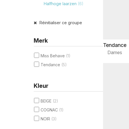
Halfhoge laarzen
(6)
Réinitialiser ce groupe
Merk
Tendance
Dames
Miss Behave
(1)
Tendance
(5)
Kleur
BEIGE
(2)
COGNAC
(1)
NOIR
(3)