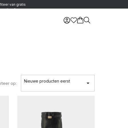
fiteer van gratis
zending &
ourneren in België
Nieuwe producten eerst

rteer op: