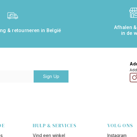
Afhalen 
ng & retourneren in België
in de w
Add
Add
Sign Up
DE
HULP & SERVICES
VOLG ONS
s
Vind een winkel
Instagram