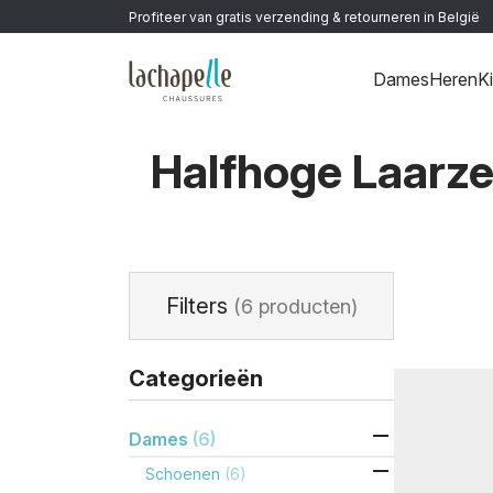
Profiteer van gratis verzending & retourneren in België
Dames
Heren
K
Home
>
Dames
>
Schoenen
>
Halfhoge laarzen
Halfhoge Laarz
Filters
(6 producten)
Categorieën

Dames
(6)

Schoenen
(6)