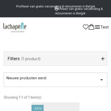
Profiteer van gratis verzending & retourneren in België
Profiteer van gratis verzending &
retourneren in België
Home
>
Jongens
>
Schoenen
>
Bandjes
Text
Bandjes
(1 product)
Filters
(1 product)
Nieuwe producten eerst

Showing 1-1 of 1 item(s)
-50%