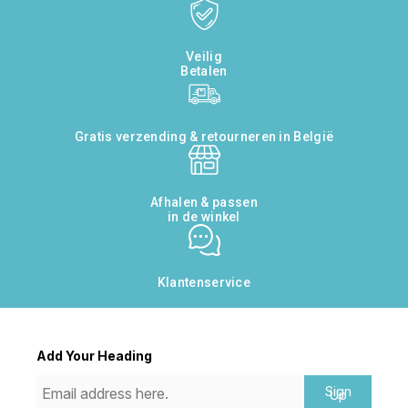
Veilig
Betalen
Gratis verzending & retourneren in België
Afhalen & passen
in de winkel
Klantenservice
Add Your Heading
Sign
Up