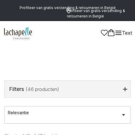
Profiteer van gratis verzending & retourneren in België
Profiteer van gratis verzending &
retourneren in België
Home
>
Merken
>
LA STRADA
Text
LA STRADA
Filters
(46 producten)
Relevantie
