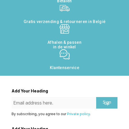
Betalen
Gratis verzending & retourneren in België
Afhalen & passen
in de winkel
Klantenservice
Add Your Heading
Sign
Up
By subscribing, you agree to our
Private policy
.
Add Your Heading