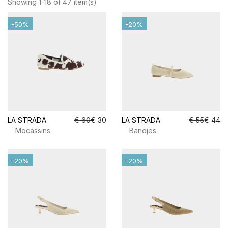
Showing 1-18 of 47 item(s)
-50%
-20%
LA STRADA
€ 60
€ 30
LA STRADA
€ 55
€ 44
Mocassins
Bandjes
-20%
-20%