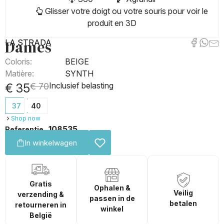
Glisser votre doigt ou votre souris pour voir le
produit en 3D
Dames
LA STRADA
Coloris:
BEIGE
Matière:
SYNTH
Inclusief belasting
€ 35
€ 70
37
40
Shop now
108535
Referentie
In winkelwagen
Gratis
Ophalen &
Veilig
verzending &
passen in de
betalen
retourneren in
winkel
België