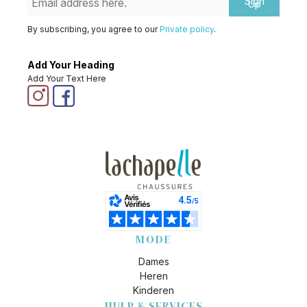
Sign
Up
By subscribing, you agree to our
Private policy
.
Add Your Heading
Add Your Text Here
MODE
Dames
Heren
Kinderen
HULP & SERVICES