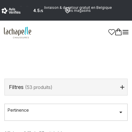
Profitez de la livraison & du retour gratuit en Belgique
Nos magasins
Accueil
>
Marques
>
JACK&JONES
JACK&JONES
Filtres
(53 produits)
Pertinence
