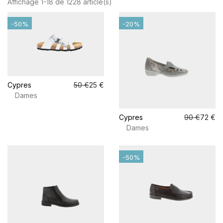
Affichage 1-18 de 1228 article(s)
-50%
-20%
Cypres
50 €
25 €
Dames
Cypres
90 €
72 €
Dames
-50%