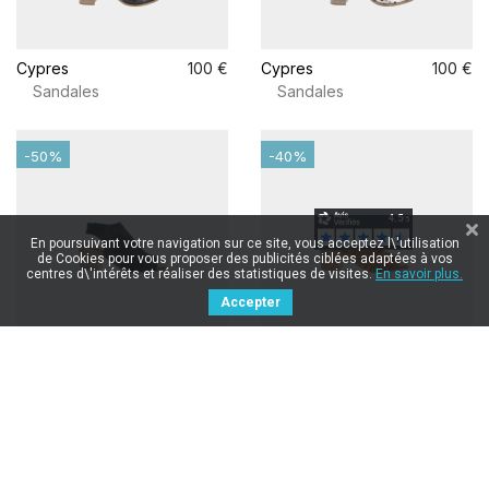
Cypres
100 €
Cypres
100 €
Sandales
Sandales
-50%
-40%
En poursuivant votre navigation sur ce site, vous acceptez l\'utilisation
de Cookies pour vous proposer des publicités ciblées adaptées à vos
centres d\'intérêts et réaliser des statistiques de visites.
En savoir plus.
Accepter
Cypres
100 €
50 €
Cypres
100 €
60 €
Dames
Dames
-50%
-50%