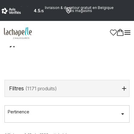
Profitez de la livraison & du retour gratuit en Belgique
Nos magasins
Accueil
>
Marques
>
Cypres
Cypres
Filtres
(1171 produits)
Pertinence
