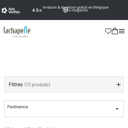
Profitez de la livraison & du retour gratuit en Belgique
Nos magasins
Accueil
>
Marques
>
NO NAME
NO NAME
Filtres
(13 produits)
Pertinence
