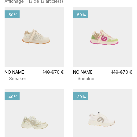
Affichage 1-13 de 13 article(s)
-50%
-50%
NO NAME
140 €
70 €
NO NAME
140 €
70 €
Sneaker
Sneaker
-40%
-30%