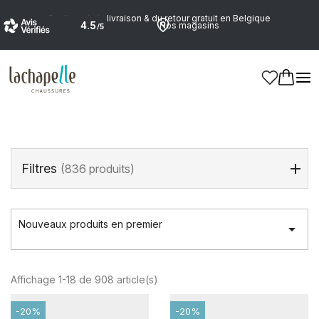
Profitez de la livraison & du retour gratuit en Belgique
Nos magasins
Accueil
>
Dames
>
Maroquinerie et Accessoires
>
Sacs
Sacs
(908 products)
Filtres
(836 produits)
Nouveaux produits en premier

Affichage 1-18 de 908 article(s)
-20%
-20%