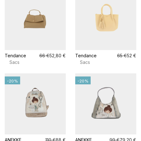
Tendance
66 €
52,80 €
Tendance
65 €
52 €
Sacs
Sacs
-20%
-20%
ANEKKE
110 €
88 €
ANEKKE
99 €
79,20 €