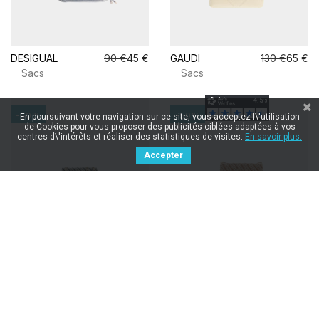
DESIGUAL
90 €
45 €
GAUDI
130 €
65 €
Sacs
Sacs
-50%
-50%
En poursuivant votre navigation sur ce site, vous acceptez l\'utilisation
de Cookies pour vous proposer des publicités ciblées adaptées à vos
centres d\'intérêts et réaliser des statistiques de visites.
En savoir plus.
Accepter
VALENTINO
80 €
40 €
VALENTINO
79 €
39,50 €
Sacs
Sacs
-50%
-20%