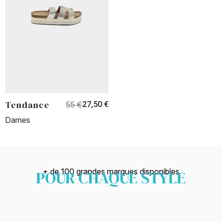
Tendance
55 €
27,50 €
Dames
+ de 100 grandes marques disponibles​
POUR CHAQUE STYLE