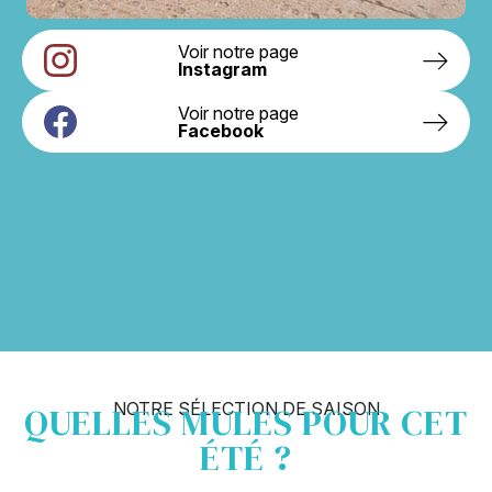
Voir notre page
Instagram
Voir notre page
Facebook
NOTRE SÉLECTION DE SAISON
QUELLES MULES POUR CET
ÉTÉ ?