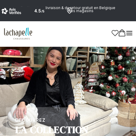
Profitez de la livraison & du retour gratuit en Belgique
Nos magasins
Accueil
>
Dames
DECOUVREZ
LA COLLECTION