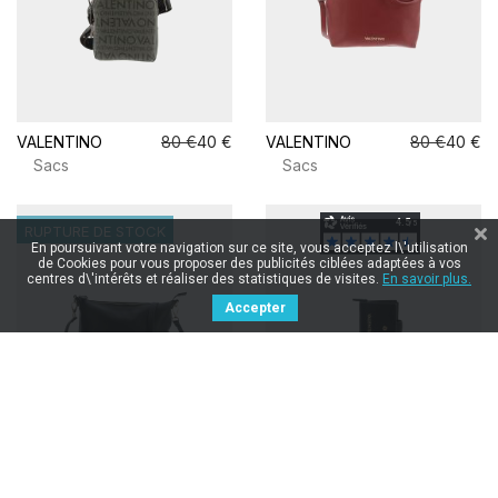
VALENTINO
80 €
40 €
VALENTINO
80 €
40 €
Sacs
Sacs
RUPTURE DE STOCK
En poursuivant votre navigation sur ce site, vous acceptez l\'utilisation
de Cookies pour vous proposer des publicités ciblées adaptées à vos
centres d\'intérêts et réaliser des statistiques de visites.
En savoir plus.
Accepter
VALENTINO
80 €
VALENTINO
60 €
Sacs
Portefeuilles