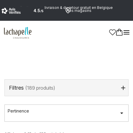
Profitez de la livraison & du retour gratuit en Belgique
Nos magasins
Accueil
>
Marques
>
VALENTINO
VALENTINO
Filtres
(189 produits)
Pertinence
