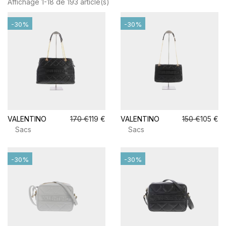
Affichage 1-18 de 193 article(s)
-30%
-30%
VALENTINO
170 €
119 €
VALENTINO
150 €
105 €
Sacs
Sacs
-30%
-30%