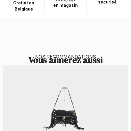
sécurisé
Gratuit en
en magasin
Belgique
NOS RECOMMANDATIONS
Vous aimerez aussi